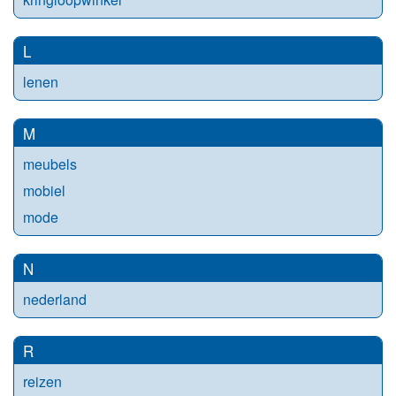
L
lenen
M
meubels
mobiel
mode
N
nederland
R
reizen