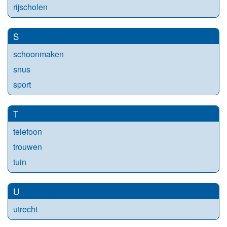
rijscholen
S
schoonmaken
snus
sport
T
telefoon
trouwen
tuin
U
utrecht