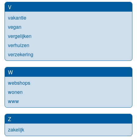
V
vakantie
vegan
vergelijken
verhuizen
verzekering
W
webshops
wonen
www
Z
zakelijk