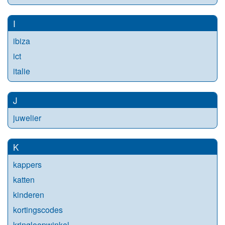
I
ibiza
ict
italie
J
juwelier
K
kappers
katten
kinderen
kortingscodes
kringloopwinkel