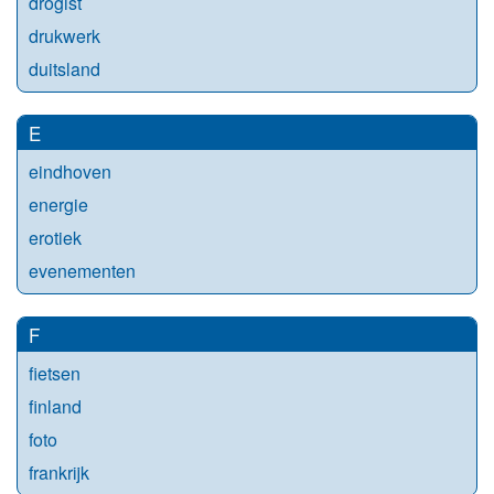
drogist
drukwerk
duitsland
E
eindhoven
energie
erotiek
evenementen
F
fietsen
finland
foto
frankrijk