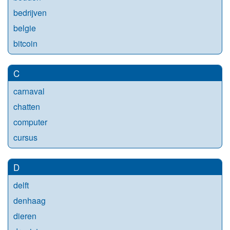
bedrijven
belgie
bitcoin
C
carnaval
chatten
computer
cursus
D
delft
denhaag
dieren